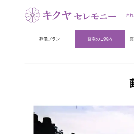
きれ
葬儀プラン
斎場のご案内
霊